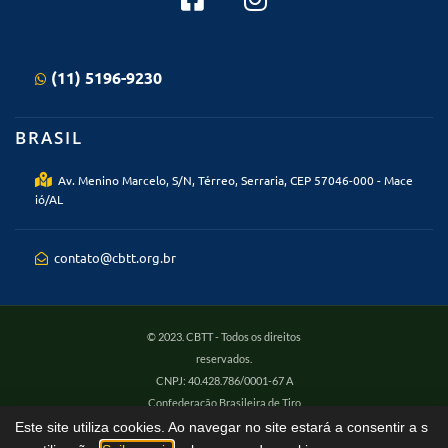
(11) 5196-9230
BRASIL
Av. Menino Marcelo, S/N, Térreo, Serraria, CEP 57046-000 - Mace
ió/AL
contato@cbtt.org.br
© 2023. CBTT - Todos os direitos
reservados.
CNPJ: 40.428.786/0001-67 A
Confederação Brasileira de Tiro
Tático - CBTT com o CNPJ:
Este site utiliza cookies. Ao navegar no site estará a consentir a s
40.428.786/0001-67 responde