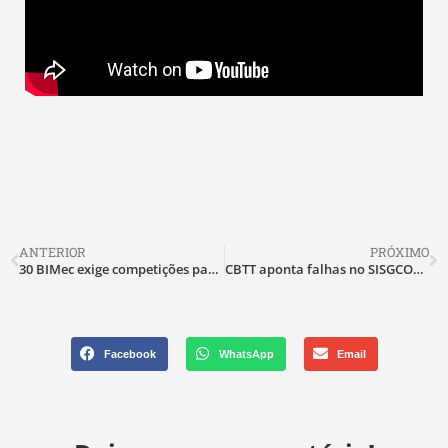
ANTERIOR
PRÓXIMO
30 BIMec exige competições para acervo de caça
CBTT aponta falhas no SISGCORP em processos de caça
Facebook
WhatsApp
Email