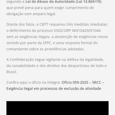
segundo a
Lei de Abuso de Autoridade (Lei 13.869/19)
,
que prevê pena para quem exigir cumprimento de
obrigação sem amparo legal.
Diante dos fatos, a CBTT requereu três medidas imediatas:
o deferimento do processo SISGCORP 06910425031044
sem as exigências ilegais, a abstenção de exigências nesse
sentido por parte da SFPC, e uma resposta formal do
comandante sobre as providências adotadas.
A Confederação segue vigilante na defesa da legalidade,
da razoabilidade e dos direitos dos desportistas de todo o
Brasil.
Confira aqui o ofício na íntegra:
Ofício 059-2025 – 5RCC –
Exigência ilegal em processos de exclusão de atividade