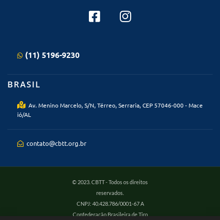
(11) 5196-9230
BRASIL
Av. Menino Marcelo, S/N, Térreo, Serraria, CEP 57046-000 - Mace
ió/AL
contato@cbtt.org.br
© 2023. CBTT - Todos os direitos
reservados.
CNPJ: 40.428.786/0001-67 A
Confederação Brasileira de Tiro