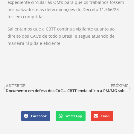
expediente circular às OM’s para que os trabalhos fossem
normalizados e as determinações do Decreto 11.366/23
fossem cumpridas.
Salientamos que a CBTT continua vigilante quanto ao
direito dos CAC’s de todo o Brasil e segue atuando de
maneira rápida e eficiente.
ANTERIOR
PRÓXIMO
Documento em defesa dos CAC’s será apresentado em reunião com o MJSP
CBTT envia ofício a PM/MG sobre prisão ilegal de CAC
Facebook
WhatsApp
Email